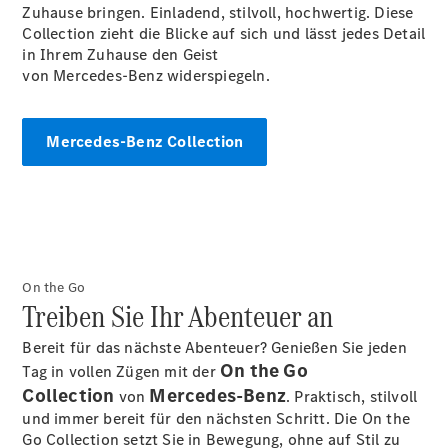
Zuhause bringen. Einladend, stilvoll, hochwertig. Diese
Teile &
Collection zieht die Blicke auf sich und lässt jedes Detail
Zubehör
in Ihrem Zuhause den Geist
Pannen- &
von Mercedes‑Benz widerspiegeln.
Schadenhilfe
Reparatur &
Werkstatt
Mercedes-Benz Collection
Rückrufe &
Umrüstungen
Warnung: Betrug
beim
Gebrauchtwagenkauf
Service für
Reisemobile
On the Go
Gebrauchtwagensuche
Treiben Sie Ihr Abenteuer an
Finanzdienste
Digitale
Bereit für das nächste Abenteuer? Genießen Sie jeden
Extras
On the Go
Tag in vollen Zügen mit der
Collection
Mercedes-Benz
von
. Praktisch, stilvoll
und immer bereit für den nächsten Schritt. Die On the
Go Collection setzt Sie in Bewegung, ohne auf Stil zu