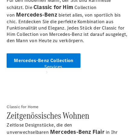
Für den modernen Mann, der Stil und Raffinesse
Store
Classic for Him
schätzt. Die
Collection
Mercedes-Benz
von
bietet alles, von sportlich bis
chic. Entdecken Sie die perfekte Kombination aus
Funktionalität und Eleganz. Jedes Stück der Classic for
Him Collection von Mercedes-Benz ist darauf ausgelegt,
den Mann von Heute zu verkörpern.
Mercedes-Benz Collection
Services
Classic for Home
Zeitgenössisches Wohnen
Übersicht
Serviceangebote
Zeitlose Designstücke, die den
Reifen &
Mercedes‑Benz Flair
unverwechselbaren
in Ihr
Kompletträder