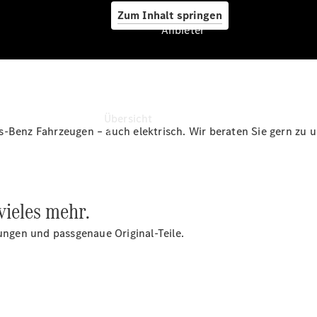
Zum Inhalt springen
Anbieter
Anbieter
Übersicht
s-Benz Fahrzeugen – auch elektrisch. Wir beraten Sie gern zu 
vieles mehr.
Startseite
rungen und passgenaue Original-Teile.
Ansprechpartner
finden
Beratung
vereinbaren
Servicetermin